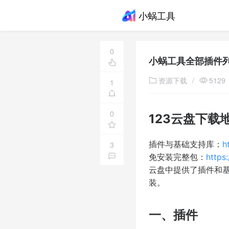
小蜗工具
0
小蜗工具全部插件
资源下载
/
5129
1
0
123云盘下载
插件与基础支持库：
h
3
免安装完整包：
https
云盘中提供了插件和
装。
一、插件