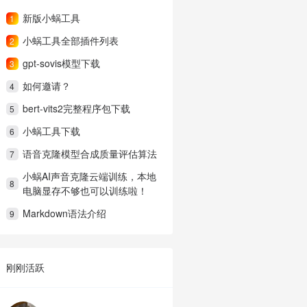
新版小蜗工具
1
小蜗工具全部插件列表
2
gpt-sovis模型下载
3
如何邀请？
4
bert-vits2完整程序包下载
5
小蜗工具下载
6
语音克隆模型合成质量评估算法
7
小蜗AI声音克隆云端训练，本地
8
电脑显存不够也可以训练啦！
Markdown语法介绍
9
刚刚活跃