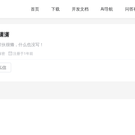
首页
下载
开发文档
AI导航
问答
潇潇
家伙很懒，什么也没写！
保密
注册于1年前
私信