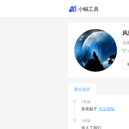
小蜗工具
风
这
最近动态
1年前
发表贴子
无法登陆
1年前
加入了我们